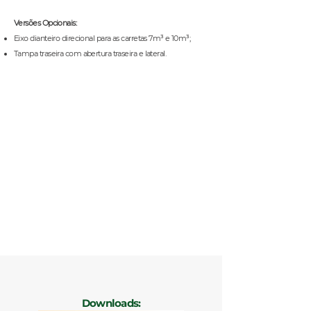
Versões Opcionais:
Eixo dianteiro direcional para as carretas 7m³ e 10m³;
Tampa traseira com abertura traseira e lateral.
Downloads: