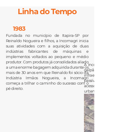
Linha do Tempo
1983
Fundada no município de Itapira-SP por
Reinaldo Nogueira e filhos, a Incomagri inicia
suas atividades com a aquisição de duas
indústrias fabricantes de máquinas e
implementos voltados ao pequeno e médio
produtor. Com produtos já consolidados aliado
A Incomagri inaugura sua
a uma enorme bagagem adquirida durante os
galpão Industrial e escri
mais de 30 anos em que Reinaldo foi sócio da
infraestrutura de alto pa
Indústria Irmãos Nogueira, a Incomagri
passível de expansão, em
começa a trilhar o caminho do sucesso com o
acesso, próximo à rodovia 
pé direito.
urbano.