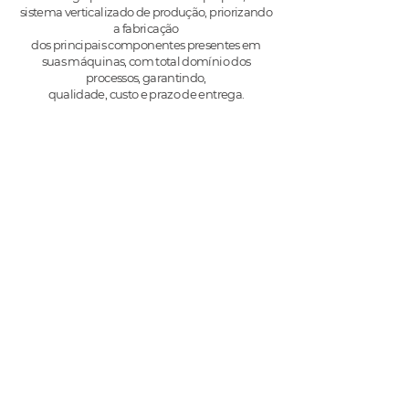
sistema verticalizado de produção, priorizando
a fabricação
dos principais componentes presentes em
suas máquinas, com total domínio dos
processos, garantindo,
qualidade, custo e prazo de entrega.