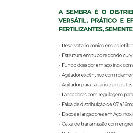
A SEMBRA É O DISTRIB
VERSÁTIL, PRÁTICO E 
FERTILIZANTES, SEMENTE
• Reservatório cônico em polietil
• Estrutura em tubo redondo curv
• Fundo dosador em aço inox com 
• Agitador excêntrico com rolamen
• Agitador para calcário e produtos 
• Lançadores com regulagem para 
• Faixa de distribuição de 07 a 16m;
• Discos e lançadores em Aço inoxi
• Caixa de transmissão com engren