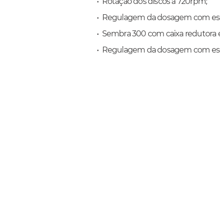
• Rotação dos discos a 720rpm;
• Regulagem da dosagem com esc
• Sembra 300 com caixa redutora e
• Regulagem da dosagem com esc