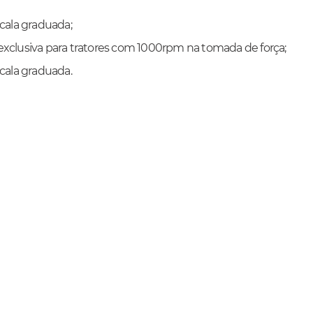
ala graduada;
xclusiva para tratores com 1000rpm na tomada de força;
ala graduada.