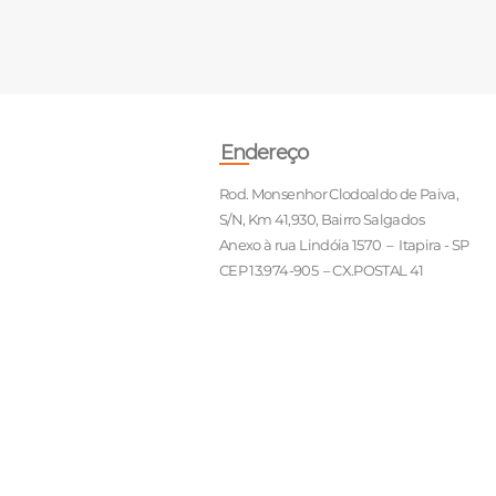
Endereço
Rod. Monsenhor Clodoaldo de Paiva,
S/N, Km 41,930, Bairro Salgados
Anexo à rua Lindóia 1570 – Itapira - SP
CEP 13.974-905 – CX.POSTAL 41