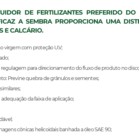
UIDOR DE FERTILIZANTES PREFERIDO DO
EFICAZ A SEMBRA PROPORCIONA UMA DIS
S E CALCÁRIO.
eno virgem com proteção U.V;
ado;
regulagem para direcionamento do fluxo de produto no disco
to: Previne quebra de grânulos e sementes;
similares;
adequação da faixa de aplicação;
dável;
agens cônicas helicoidais banhada a óleo SAE 90;