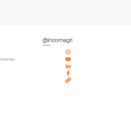
@incomagri
ilizantes