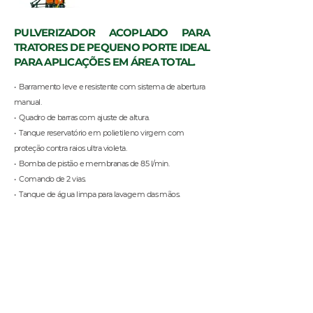
PULVERIZADOR ACOPLADO PARA
TRATORES DE PEQUENO PORTE IDEAL
PARA APLICAÇÕES EM ÁREA TOTAL.
• Barramento leve e resistente com sistema de abertura
manual.
• Quadro de barras com ajuste de altura.
• Tanque reservatório em polietileno virgem com
proteção contra raios ultra violeta.
• Bomba de pistão e membranas de 85 l/min.
• Comando de 2 vias.
• Tanque de água limpa para lavagem das mãos.