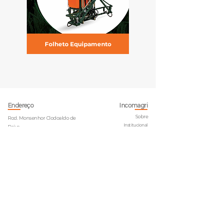
Folheto Equipamento
Endereço
Incomagri
Sobre
Rod. Monsenhor Clodoaldo de
Institucional
Paiva,
Vendas
S/N, Km 41,930, Bairro Salgados
Anexo à rua Lindóia 1570 –
Itapira - SP
CEP 13.974-905 – CX.POSTAL 41
Blo
g
Linhas de Produtos
@incomagri
Pulverizadores